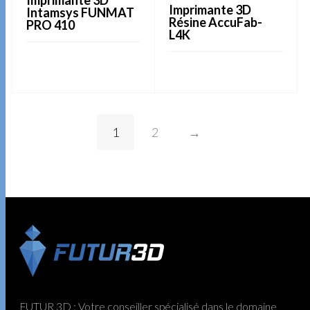
Imprimante 3D
Intamsys FUNMAT
Résine AccuFab-
PRO 410
L4K
LIRE LA SUITE
LIRE LA SUITE
1
2
→
FUTUR 3D : Votre conseiller spécialisé dans le domaine