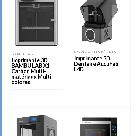
IMPRIMANTES RÉSINES
BAMBULAB
Imprimante 3D
Imprimante 3D
Dentaire AccuFab-
BAMBU LAB X1-
L4D
Carbon Multi-
matériaux Multi-
colores
LIRE LA SUITE
LIRE LA SUITE