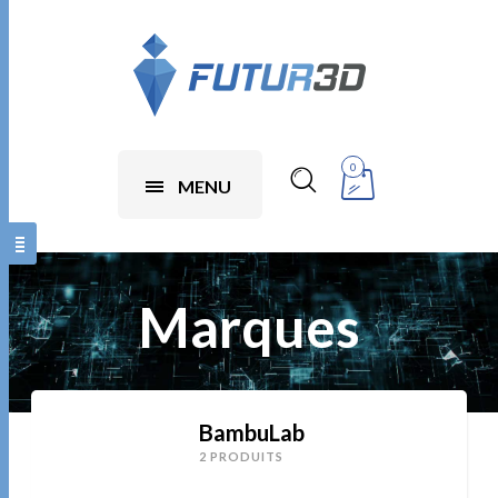
0
MENU
Marques
BambuLab
2 PRODUITS