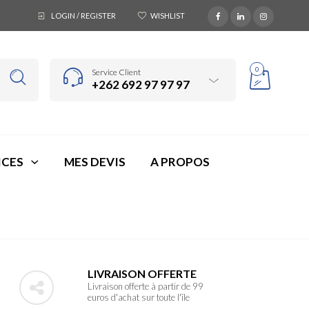
LOGIN / REGISTER
WISHLIST
0
Service Client
+262 692 97 97 97
ICES
MES DEVIS
A PROPOS
LIVRAISON OFFERTE
Livraison offerte à partir de 99
euros d'achat sur toute l'île