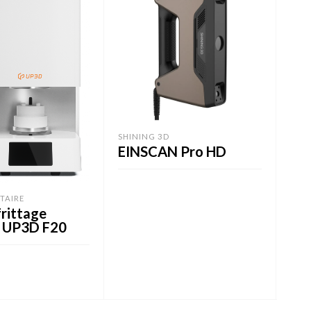
SCA
AU
Pr
SHINING 3D
EINSCAN Pro HD
LI
TAIRE
LIRE LA SUITE
frittage
e UP3D F20
TE