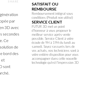
SHARE
SATISFAIT OU
REMBOURSE
Remboursement intégral sous
génération
conditions (Produit non utilisé)
oppée par
SERVICE CLIENT
FUTUR 3D met un point
 en 3D avec
d'honneur à vous proposer le
es secondes
meilleur service après-vente
possible. Service Client à votre
re. Ce
écoute de 9H à 19H du lundi au
solution de
samedi. Soyez rassurés lors de
vos achats, nos techniciens sont à
de bord des
votre entière disposition pour vous
accompagner dans cette nouvelle
 et
technologie qu'est l'impression 3D
3D sont
arché.