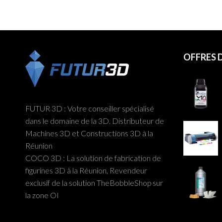
OFFRES
FUTUR 3D : Votre conseiller spécialisé
dans le domaine de la 3D. Distributeur de
Machines 3D et Constructions 3D à la
Réunion
COCO 3D : La solution de fabrication de
figurines 3D à la Réunion, Revendeur
exclusif de la solution TheBobbleShop sur
la zone OI