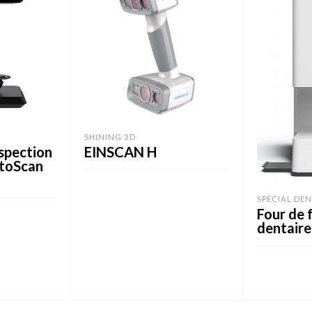
SHINING 3D
spection
EINSCAN H
utoScan
SPÉCIAL DEN
LIRE LA SUITE
Four de 
dentair
LIRE LA SUI