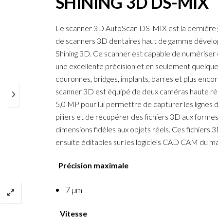
SHINING 3D DS-MIX
Le scanner 3D AutoScan DS-MIX est la dernière 
de scanners 3D dentaires haut de gamme dével
Shining 3D. Ce scanner est capable de numériser
une excellente précision et en seulement quelqu
couronnes, bridges, implants, barres et plus enco
scanner 3D est équipé de deux caméras haute ré
5,0 MP pour lui permettre de capturer les lignes 
piliers et de récupérer des fichiers 3D aux formes
dimensions fidèles aux objets réels. Ces fichiers 
ensuite éditables sur les logiciels CAD CAM du m
Précision maximale
7 µm
Vitesse