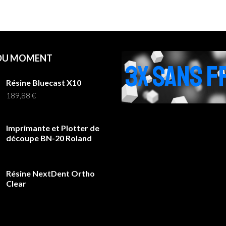
 DU MOMENT
3X SANS F
Résine Bluecast X10
189,88
€
Imprimante et Plotter de
découpe BN-20 Roland
Résine NextDent Ortho
Clear