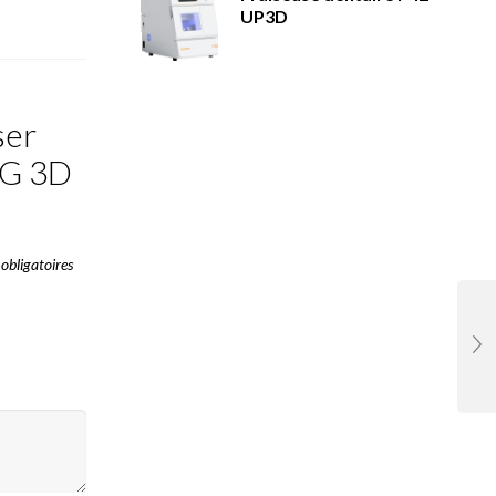
UP3D
ser
NG 3D
obligatoires