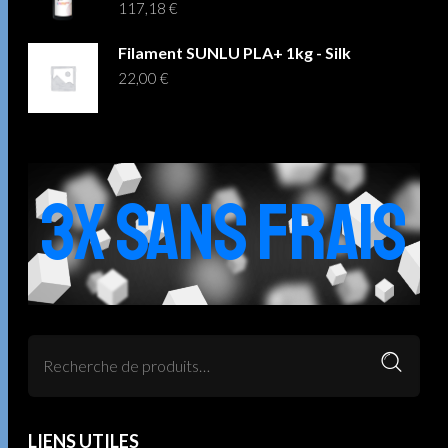
117,18
€
Filament SUNLU PLA+ 1kg - Silk
22,00
€
3X SANS FRAIS
LIENS UTILES