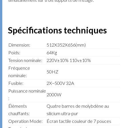
Spécifications techniques
Dimension:
512X352X656(mm)
Poids:
64Kg
Tension nominale:
220V±10% 110v±10%
Fréquence
50HZ
nominale:
Fusible:
2X~500V 32A
Puissance nominale
2000W
:
Éléments
Quatre barres de molybdène au
chauffants:
silicium ultra-pur
Operation Mode:
Écran tactile couleur de 7 pouces