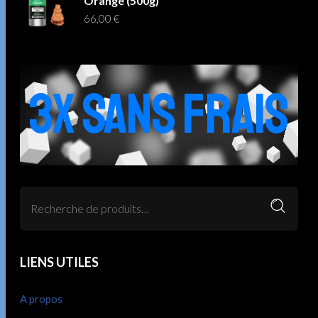
Orangé (500g)
66,00
€
3X SANS FRAIS
LIENS UTILES
A propos