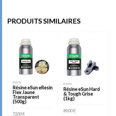
PRODUITS SIMILAIRES
ESUN
ESUN
Résine eSun eResin
Résine eSun Hard
Flex Jaune
& Tough Grise
Transparent
(1kg)
(500g)
89,00
€
72,00
€