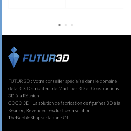
AJOUTER AU PANIER
AJOUTER AU PANIER
FUTUR 3D : Votre conseiller spécialisé dans le domaine
de la 3D. Distributeur de Machines 3D et Constructions
3D à la Réunion
COCO 3D : La solution de fabrication de figurines 3D à la
Réunion, Revendeur exclusif de la solution
TheBobbleShop sur la zone OI