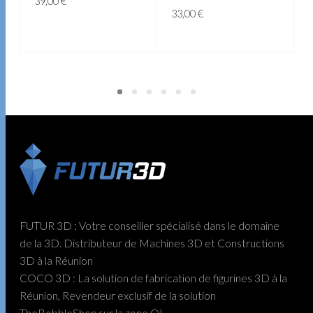
39,00
€
33,00
€
AJOUTER AU PANIER
AJOUTER AU PANIER
FUTUR 3D : Votre conseiller spécialisé dans le domaine
de la 3D. Distributeur de Machines 3D et Constructions
3D à la Réunion
COCO 3D : La solution de fabrication de figurines 3D à la
Réunion, Revendeur exclusif de la solution
TheBobbleShop sur la zone OI